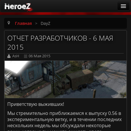
ARK
Главная
>
DayZ
Новости
ОТЧЕТ РАЗРАБОТЧИКОВ - 6 МАЯ
Существа
2015
Патчи
AsH
06 Мая 2015
Гайды
Калькулятор приручения
Русская локализация
Заметки первопроходцев
Она ждёт
Приветствую выживших!
Игровые серверы
Мы стремительно приближаемся к выпуску 0.56 в
экспериментальную ветку, и в течении последних
ARK: Survival Ascended [PvE]
нескольких недель мы обсуждали некоторые