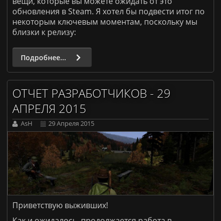
вещи, которые вы можете ожидать от это
ARK: Survival Evolved [PvE]
обновления в Steam. Я хотел бы подвести итог по
Донат
некоторым ключевым моментам, поскольку мы
близки к релизу:
Правила
Подробнее...
ОТЧЕТ РАЗРАБОТЧИКОВ - 29
АПРЕЛЯ 2015
AsH
29 Апреля 2015
Приветствую выживших!
Как и ожидалось, продолжается работа в