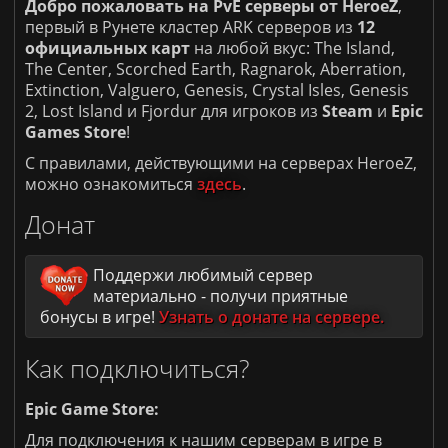
Добро пожаловать на PvE серверы от HeroeZ
,
первый в Рунете кластер ARK серверов из
12
официальных карт
на любой вкус: The Island,
The Center, Scorched Earth, Ragnarok, Aberration,
Extinction, Valguero, Genesis, Crystal Isles, Genesis
2, Lost Island и Fjordur для игроков из
Steam
и
Epic
Games Store
!
С правилами, действующими на серверах HeroeZ,
можно ознакомиться
здесь
.
Донат
Поддержи любимый сервер
материально - получи приятные
бонусы в игре!
Узнать о донате на сервере.
Как подключиться?
Epic Game Store:
Для подключения к нашим серверам в игре в