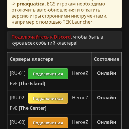
ARK: Survival Evolved [PvE]
->
preaquatica
. EGS игрокам необходимо
отключить авто-обновления и откатить
Донат
версию игры сторонними инструментами,
Правила
например с помощью TEK Launcher.
Подключайтесь к Discord
, чтобы быть в
курсе всех событий кластера!
Серверы кластера
Состояние
Онлайн
[RU-01]
HeroeZ
Подключиться
PvE
[The Island]
Онлайн
[RU-02]
HeroeZ
Подключиться
PvE
[The Center]
Онлайн
[RU-03]
HeroeZ
Подключиться