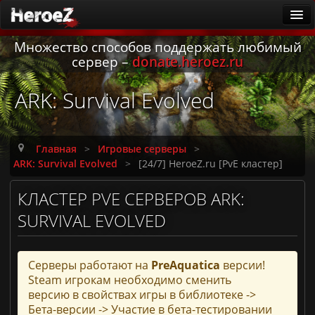
Множество способов поддержать любимый
ARK
сервер –
donate.heroez.ru
Новости
ARK: Survival Evolved
Существа
Патчи
Гайды
Главная
>
Игровые серверы
>
ARK: Survival Evolved
>
[24/7] HeroeZ.ru [PvE кластер]
Калькулятор приручения
КЛАСТЕР PVE СЕРВЕРОВ ARK:
Русская локализация
SURVIVAL EVOLVED
Заметки первопроходцев
Она ждёт
Серверы работают на
PreAquatica
версии!
Игровые серверы
Steam игрокам необходимо сменить
ARK: Survival Ascended [PvE]
версию в свойствах игры в библиотеке ->
Бета-версии -> Участие в бета-тестировании