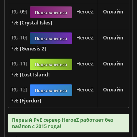
Онлайн
[RU-09]
HeroeZ
Подключиться
PvE
[Crystal Isles]
Онлайн
[RU-10]
HeroeZ
Подключиться
PvE
[Genesis 2]
Онлайн
[RU-11]
HeroeZ
Подключиться
PvE
[Lost Island]
Онлайн
[RU-12]
HeroeZ
Подключиться
PvE
[Fjordur]
Первый PvE сервер HeroeZ работает без
вайпов с 2015 года!