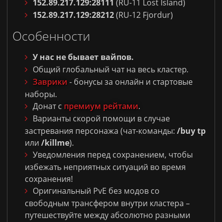
152.89.217.129:28111
(RU-11 Lost Island)
152.89.217.129:28212
(RU-12 Fjordur)
Особенности
У нас не бывает вайпов.
Общий глобальный чат на весь кластер
.
Заврики
- бонусы за онлайн и стартовые
наборы.
Донат с
премиум рейтами
.
Варианты скорой помощи в случае
застревания персонажа (чат-команды:
/buy tp
или
/killme
).
Уведомления перед сохранением, чтобы
избежать неприятных ситуаций во время
сохранения!
Оригинальный PvE без модов со
свободным трансфером внутри кластера –
путешествуйте между абсолютно разными