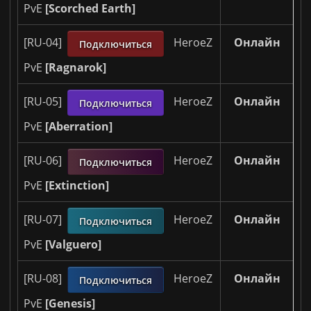
PvE
[Scorched Earth]
Онлайн
[RU-04]
HeroeZ
Подключиться
PvE
[Ragnarok]
Онлайн
[RU-05]
HeroeZ
Подключиться
PvE
[Aberration]
Онлайн
[RU-06]
HeroeZ
Подключиться
PvE
[Extinction]
Онлайн
[RU-07]
HeroeZ
Подключиться
PvE
[Valguero]
Онлайн
[RU-08]
HeroeZ
Подключиться
PvE
[Genesis]