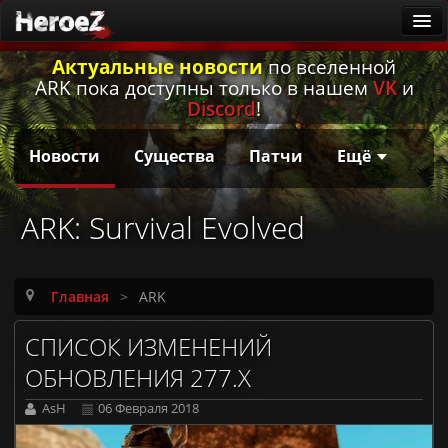
Актуальные новости
по вселенной
ARK
ARK пока доступны только в нашем
VK
и
Новости
Discord
!
Существа
Новости
Существа
Патчи
Ещё
Патчи
Гайды
ARK: Survival Evolved
Калькулятор приручения
Русская локализация
Главная
>
ARK
Заметки первопроходцев
СПИСОК ИЗМЕНЕНИЙ
Она ждёт
ОБНОВЛЕНИЯ 277.X
Игровые серверы
AsH
06 Февраля 2018
ARK: Survival Ascended [PvE]