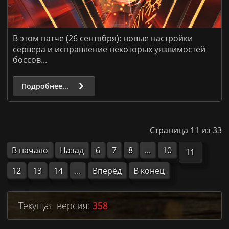
В этом патче (26 сентября): новые настройки
сервера и исправление некоторых уязвимостей
боссов...
Подробнее...
Страница 11 из 33
В начало
Назад
6
7
8
...
10
11
12
13
14
...
Вперёд
В конец
Текущая версия:
358