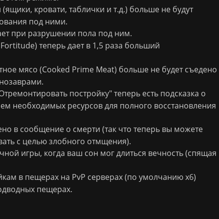
ящики, кровати, таблички и т.д.) больше не будут
ования под ними.
ает при разрушении пола под ним.
Fortitude) теперь дает в 1,5 раза больший
ное мясо (Cooked Prime Meat) больше не будет съедено
нозаврами.
Отремонтировать постройку" теперь есть подсказка о
ием необходимых ресурсов для полного восстановления
но в сообщение о смерти
(
так что теперь вы можете
вать с целью злобного отмщения).
ной игры, когда ваш сон мог длиться вечность (спящая
йкам в пещерах на
PvP
серверах (по умолчанию х6)
подводных пещерах.