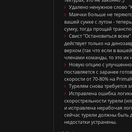
тектурах, это не законно ;)
Удалено ненужное слово "К
Маячки больше не теряются
вашей сумке с лутом - тепер
сумку, тогда прощай транспо
Свист "Остановиться всем" 
действует только на динозав
верхом (так что если в ваше
членами команды, то это их н
Новую опцию с улучшенной
поставляется с заранее гото
скорости от 70-80% на Primal
Турелям снова требуется эл
Исправлена ошибка логики
скорострельности турели (ил
и исправлена нерабочая логи
сейчас турели должны быть 
недостатки устранены.