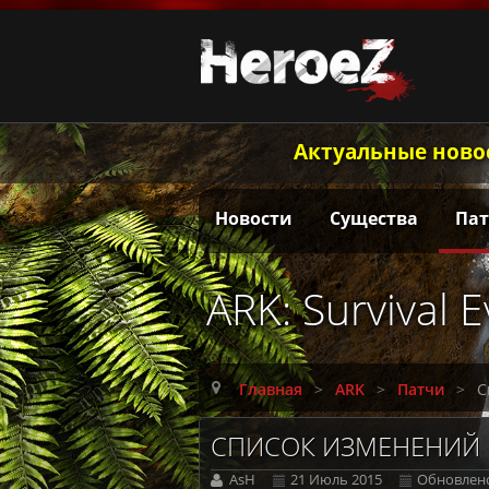
Актуальные ново
Новости
Существа
Па
ARK: Survival 
Главная
>
ARK
>
Патчи
>
С
СПИСОК ИЗМЕНЕНИЙ 
AsH
21 Июль 2015
Обновлено