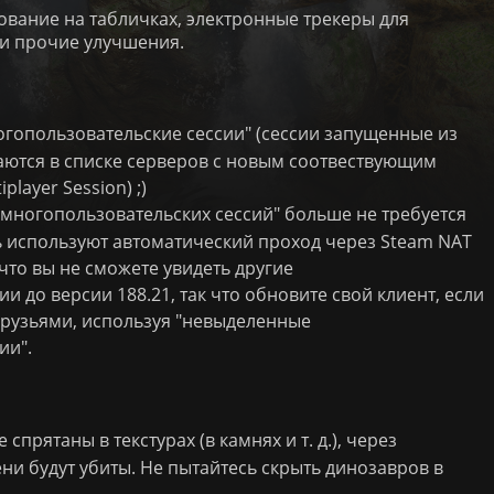
ование на табличках, электронные трекеры для
и прочие улучшения.
гопользовательские сессии" (сессии запущенные из
аются в списке серверов с новым соотвествующим
layer Session) ;)
многопользовательских сессий" больше не требуется
ь используют автоматический проход через Steam NAT
что вы не сможете увидеть другие
и до версии 188.21, так что обновите свой клиент, если
 друзьями, используя "невыделенные
ии".
спрятаны в текстурах (в камнях и т. д.), через
и будут убиты. Не пытайтесь скрыть динозавров в