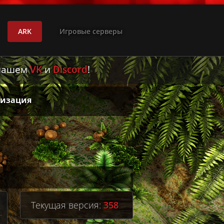
ARK
Игровые серверы
 нашем
VK
и
Discord
!
лизация
Текущая версия:
358