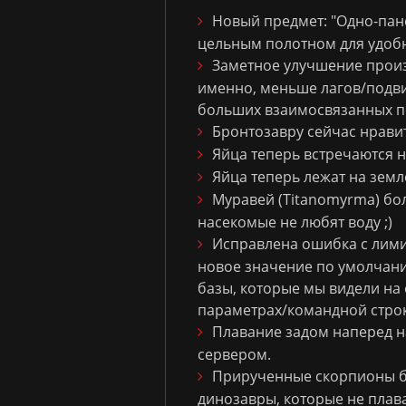
Новый предмет: "Одно-пан
цельным полотном для удобн
Заметное улучшение произ
именно, меньше лагов/подви
больших взаимосвязанных по
Бронтозавру сейчас нрави
Яйца теперь встречаются н
Яйца теперь лежат на земл
Муравей (Titanomyrma) бол
насекомые не любят воду ;)
Исправлена ошибка с лими
новое значение по умолчани
базы, которые мы видели на
параметрах/командной строк
Плавание задом наперед н
сервером.
Прирученные скорпионы б
динозавры, которые не плав