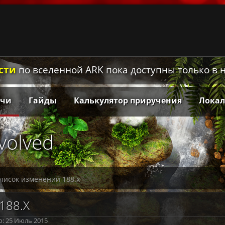
сти
по вселенной ARK пока доступны только в
тчи
Гайды
Калькулятор приручения
Лока
Evolved
писок изменений 188.x
188.X
: 25 Июль 2015