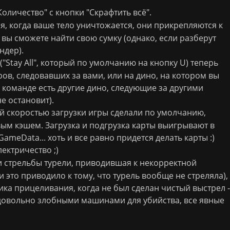
оличество" с кнопки "Скрафтить всё".
, когда ваше тело уничтожается, они прикрепляются к
ь вы сможете найти свою сумку (однако, если разберут
ндер).
("Stay All", который по умолчанию на кнопку U) теперь
ров, следовавших за вами, или на дино, на котором вы
й команде есть другие дино, следующие за другими
е остановит).
 скоростью загрузки игры сделали по умолчанию,
вым кэшем. Загрузка и подгрузка карты выигрывают в
GameData... хоть и все равно придется делать карты :)
ектричество ;)
 стрельбы турели, приводившая к некорректной
и это приводило к тому, что турель вообще не стреляла),
ка прицеливания, когда не был сделан чистый выстрел -
довольно злобными машинами для убийства, все явные