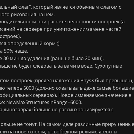
ельный флаг", который является обычным флагом с
ого рисования на нем.
водительности при расчете целостности построек (а
саний на сервере при уничтожении/замене частей
строек).
тся определенный корм ;)
а 50% чаще.
е 30 мин до удаления (раньше было 20 мин).
ьше не будет следовать за вами в воде. Сухопутные
том построек (предел наложения PhysX был превышен),
ю теперь 6000 (должно охватывать даже самые большие
 официальных серверах). Новое изменяемое значение в
е: NewMaxStructuresInRange=6000.
а динозаврах больше не рассинхронизируется с
ольше не тонут. На самом деле различные прирученны
али на поверхности, в свободном режиме должны