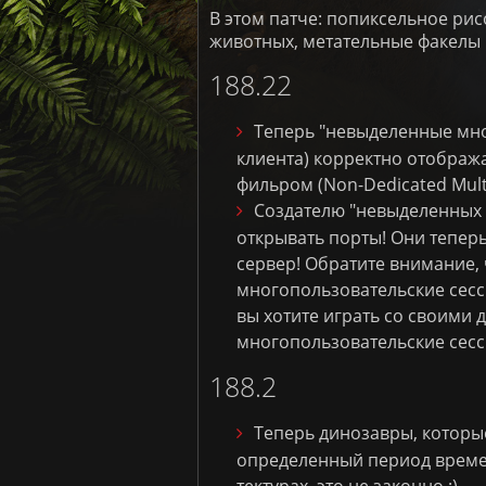
В этом патче: попиксельное рис
животных, метательные факелы 
188.22
Теперь "невыделенные мно
клиента) корректно отображ
фильром (Non-Dedicated Multip
Создателю "невыделенных 
открывать порты! Они тепер
сервер! Обратите внимание, 
многопользовательские сесси
вы хотите играть со своими
многопользовательские сесс
188.2
Теперь динозавры, которые 
определенный период времен