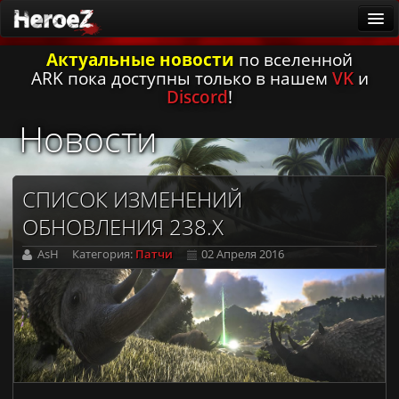
Актуальные новости
по вселенной
ARK
ARK пока доступны только в нашем
VK
и
Новости
Discord
!
Существа
Новости
Патчи
Гайды
СПИСОК ИЗМЕНЕНИЙ
Калькулятор приручения
ОБНОВЛЕНИЯ 238.X
Русская локализация
AsH
Категория:
Патчи
02 Апреля 2016
Заметки первопроходцев
Она ждёт
Игровые серверы
ARK: Survival Ascended [PvE]