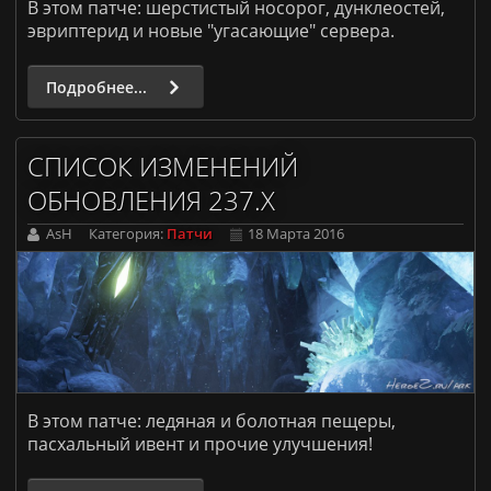
ARK: Survival Evolved [PvE]
В этом патче: шерстистый носорог, дунклеостей,
эвриптерид и новые "угасающие" сервера.
Донат
Правила
Подробнее...
СПИСОК ИЗМЕНЕНИЙ
ОБНОВЛЕНИЯ 237.X
AsH
Категория:
Патчи
18 Марта 2016
В этом патче: ледяная и болотная пещеры,
пасхальный ивент и прочие улучшения!