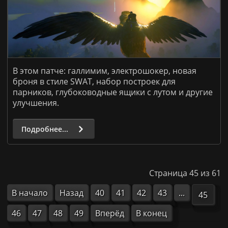
В этом патче: галлимим, электрошокер, новая
броня в стиле SWAT, набор построек для
парников, глубоководные ящики с лутом и другие
улучшения.
Подробнее...
Страница 45 из 61
В начало
Назад
40
41
42
43
...
45
46
47
48
49
Вперёд
В конец