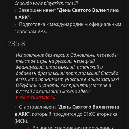
Спасибо www.playarkcn.com !!!
Завершен ивент "
День Святого Валентина
в
ARK
".
Подготовка к международным официальным
серверам VPX.
235.8
Исправление без версии: Обновлены переводы
текстов игры на русский, немецкий,
французский, итальянский, испанский и
добавлен бразильский португальский! Спасибо
всем, кто принимает участие в локализациях!
Обсудить и узнать, как принять участие в
русской локализации можно здесь:
heroez.ru/ark/local
Стартовал ивент "
День Святого Валентина
в
ARK
", который продлится до 01:00 вторника
(МСК).
Во время спаривания прирученных