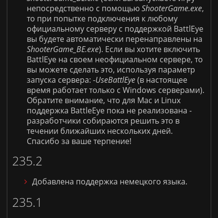
непосредственно с помощью
ShooterGame.exe
,
то при попытке подключения к любому
официальному серверу с поддержкой
BattlEye
вы будете автоматически перенаправлены на
ShooterGame_BE.exe
). Если вы хотите включить
BattlEye
на своем неофициальном сервере, то
вы можете сделать это, используя параметр
запуска сервера:
-UseBattlEye
(в настоящее
время работает только с
Windows
серверами).
Обратите внимание, что
для
Mac
и
Linux
поддержка
BattleEye
пока не реализована -
разработчики собираются решить это в
течении ближайших нескольких дней.
Спасибо за ваше терпение!
235.2
Добавлена поддержка немецкого языка.
235.1