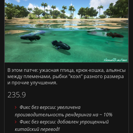
ARK: Survival Evolved [PvE]
Донат
Правила
В этом патче: ужасная птица, крюк-кошка, альянсы
между племенами, рыбки "коэл" разного размера
и прочие улучшения.
235.9
Фикс без версии: увеличена
производительность рендеринга на ~ 10%
Фикс без версии: добавлен упрощенный
китайский перевод!