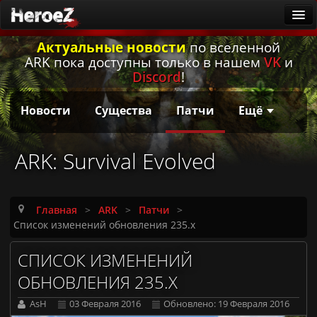
Актуальные новости
по вселенной
ARK
ARK пока доступны только в нашем
VK
и
Новости
Discord
!
Существа
Новости
Существа
Патчи
Ещё
Патчи
Гайды
ARK: Survival Evolved
Калькулятор приручения
Русская локализация
Главная
>
ARK
>
Патчи
>
Заметки первопроходцев
Список изменений обновления 235.x
Она ждёт
СПИСОК ИЗМЕНЕНИЙ
Игровые серверы
ОБНОВЛЕНИЯ 235.X
ARK: Survival Ascended [PvE]
AsH
03 Февраля 2016
Обновлено: 19 Февраля 2016