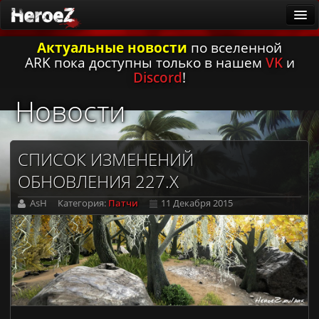
Актуальные новости
по вселенной
ARK
ARK пока доступны только в нашем
VK
и
Новости
Discord
!
Существа
Новости
Патчи
Гайды
СПИСОК ИЗМЕНЕНИЙ
Калькулятор приручения
ОБНОВЛЕНИЯ 227.X
Русская локализация
AsH
Категория:
Патчи
11 Декабря 2015
Заметки первопроходцев
Она ждёт
Игровые серверы
ARK: Survival Ascended [PvE]