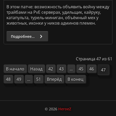
В этом патче: возможность объявить войну между
трайбами на PvE серверах, удильщик, кайруку,
катапульта, турель-миниган, объёмный мех у
животных, иконки у ников админов племен.
Подробнее...
Страница 47 из 61
В начало
Назад
42
43
...
45
46
47
48
49
...
51
Вперёд
В конец
© 2026
HeroeZ