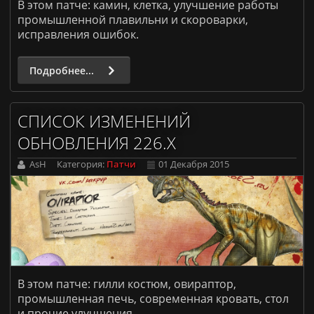
ARK: Survival Evolved [PvE]
В этом патче: камин, клетка, улучшение работы
промышленной плавильни и скороварки,
Донат
исправления ошибок.
Правила
Подробнее...
СПИСОК ИЗМЕНЕНИЙ
ОБНОВЛЕНИЯ 226.X
AsH
Категория:
Патчи
01 Декабря 2015
В этом патче: гилли костюм, овираптор,
промышленная печь, современная кровать, стол
и прочие улучшения.