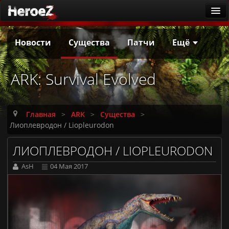
ARK
Новости
Существа
Патчи
Ещё
Новости
Существа
ARK: Survival Evolved
Патчи
Гайды
Главная
>
ARK
>
Существа
>
Калькулятор приручения
Лиоплевродон / Liopleurodon
Русская локализация
ЛИОПЛЕВРОДОН / LIOPLEURODON
Заметки первопроходцев
AsH
04 Мая 2017
Она ждёт
Игровые серверы
ARK: Survival Ascended [PvE]