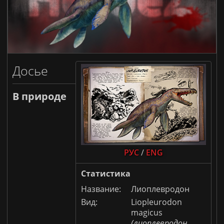
ARK: Survival Evolved [PvE]
Донат
Правила
Досье
В природе
РУС
/
ENG
Статистика
Название:
Лиоплевродон
Вид:
Liopleurodon
magicus
(лиоплевродон