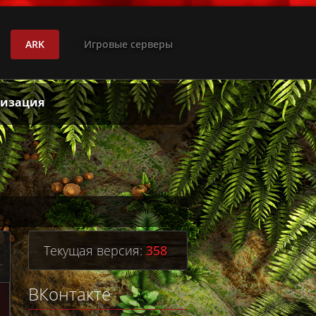
ARK
Игровые серверы
лизация
Текущая версия:
358
ВКонтакте