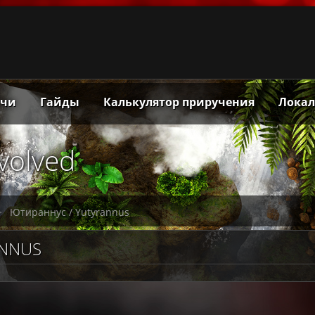
тчи
Гайды
Калькулятор приручения
Лока
Evolved
>
Ютираннус / Yutyrannus
ANNUS