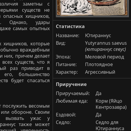
различия заметны с
перьями существ не
и опасных хищников,
м. Однако, удары
Статистика
 даже самых опытных
Название:
Ютираннус
Вид:
Yutyrannus saevus
х хищников, которые
(ютираннус севус)
 с обычно враждебным
и них, причем делает
Эпоха:
Меловой период
 всех существ, что я
Питание:
Плотоядное
дый раз приводит в
Характер:
Агрессивный
 его, большинство
ств будет спасаться
Приручение
Приручаемый:
Да
Любимая еда:
Корм (Яйцо
 послужить весомым
Кентрозавра)
 или обороне. Своим
Ездовой:
Да
 вызвать ужас у
Седло:
Седло для
раннус также может
Ютираннуса
ающий уверенность