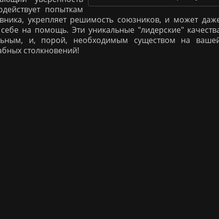
одействует попыткам
вника, укрепляет решимость союзников, и может даж
 себе на помощь. Эти уникальные "лидерские" качеств
льным, и, порой, необходимым существом на ваше
абных столкновений!