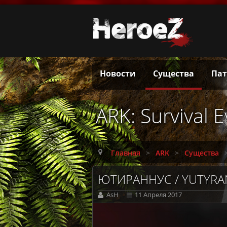
Новости
Существа
Па
ARK: Survival 
Главная
>
ARK
>
Существа
ЮТИРАННУС / YUTYR
AsH
11 Апреля 2017