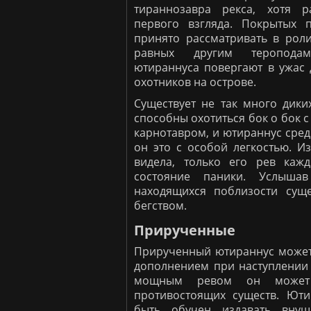
тираннозавра рекса, хотя 
первого взгляда. Покрытых 
принято рассматривать в рол
равных другим теропода
ютираннуса повергают в ужас
охотников на острове.
Существует не так много дики
способны охотиться бок о бок
карнотавром, и ютираннус сред
он это с особой легкостью. Из
видела, только его рев каж
состояние паники. Услышав
находящихся поблизости суще
бегством.
Прирученные
Прирученный ютираннус может
дополнением при наступлении
мощным ревом он может
противостоящих существ. Юти
быть обучен издавать внуш