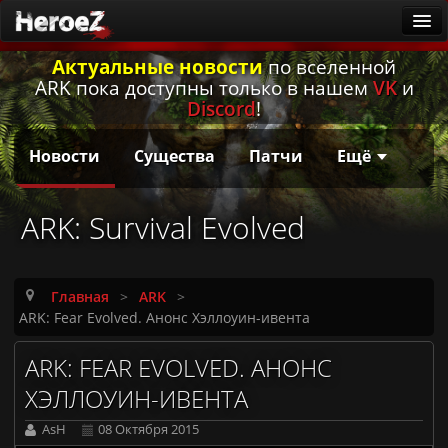
Актуальные новости
по вселенной
ARK
ARK пока доступны только в нашем
VK
и
Новости
Discord
!
Существа
Новости
Существа
Патчи
Ещё
Патчи
Гайды
ARK: Survival Evolved
Калькулятор приручения
Русская локализация
Главная
>
ARK
>
Заметки первопроходцев
ARK: Fear Evolved. Анонс Хэллоуин-ивента
Она ждёт
ARK: FEAR EVOLVED. АНОНС
Игровые серверы
ХЭЛЛОУИН-ИВЕНТА
ARK: Survival Ascended [PvE]
AsH
08 Октября 2015