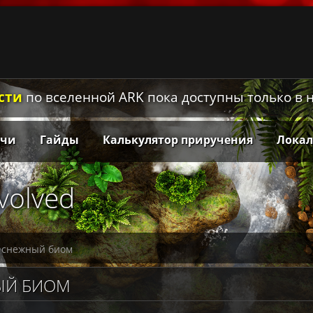
сти
по вселенной ARK пока доступны только в
тчи
Гайды
Калькулятор приручения
Лока
Evolved
 снежный биом
ЫЙ БИОМ