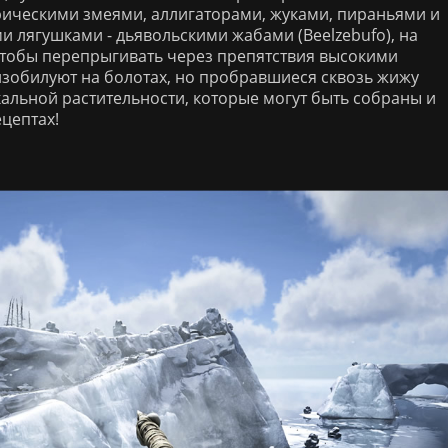
орическими змеями, аллигаторами, жуками, пираньями и
 лягушками - дьявольскими жабами (Beelzebufo), на
 чтобы перепрыгивать через препятствия высокими
зобилуют на болотах, но пробравшиеся сквозь жижу
альной растительности, которые могут быть собраны и
цептах!