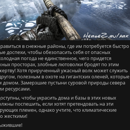
авиться в снежные районы, где им потребуется быстро
ые доспехи, чтобы обезопасить себя от опасных
холодная погода не единственное, чего придется
ных просторах, злобные лютоволки бродят по этим
жертву! Хотя прирученный ужасный волк может служить
угом, полезным в охоте на гигантских оленей, которые
им домом. Замерзшие пустыни суровой природы севера
и ресурсами.
оступны, чтобы украсить дома и базы в этих новых
жны поспешить, если хотят претендовать на эти
рующих племен, однако учтите, что климатические
но жесткими!
выжившие!