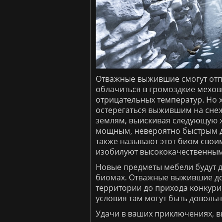
Отважные выжившие смогут отпр
облачиться в громоздкие мехов
отрицательных температур. Но 
остерегаться выжившим на снеж
землям, выискивая следующую 
мощным, невероятно быстрым др
также называют этот биом сво
изобилуют высококачественным
Новые предметы мебели будут д
биомах. Отважные выжившие дол
территории до прихода конкури
условия там могут быть доволь
Удачи в ваших приключениях, 