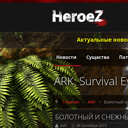
Актуальные ново
Новости
Существа
Па
ARK: Survival 
Главная
>
ARK
>
Болотный и
БОЛОТНЫЙ И СНЕЖН
AsH
28 Сентября 2015