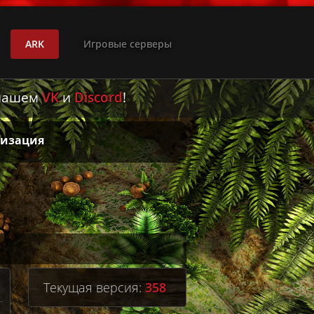
ARK
Игровые серверы
 нашем
VK
и
Discord
!
лизация
Текущая версия:
358