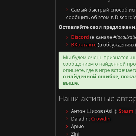
Самый быстрый способ исп
сообщить об этом в Discord'
Оставляйте свои предложени
Discord
(в канале
#localizat
ВКонтакте
(в обсуждениях)
Мы будем очень признательны
сообщением о найденной про
опишете, где в игре встречае
о найденной ошибке, пожал
выше.
Наши активные автор
Антон Шихов (AsH):
Steam
Daladin:
Crowdin
Арью
Zinf