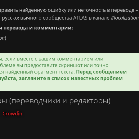
равить найденную ошибку или неточность в переводе –
е русскоязычного сообщества ATLAS в канале
#localization
я перевода и комментарии:
ion
)
, если вместе с вашим комментарием или
блеме вы предоставите скриншот или точно
тся найденный фрагмент текста.
Перед сообщением
уйста, загляните в список известных проблем
ы (переводчики и редакторы)
|
Crowdin