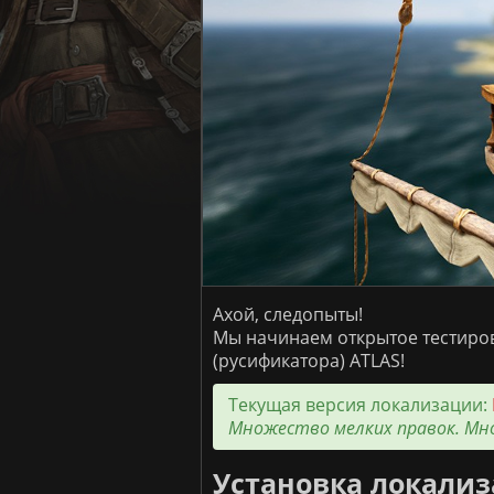
Ахой, следопыты!
Мы начинаем открытое тестиро
(русификатора) ATLAS!
Текущая версия локализации:
Множество мелких правок. Мн
Установка локализ