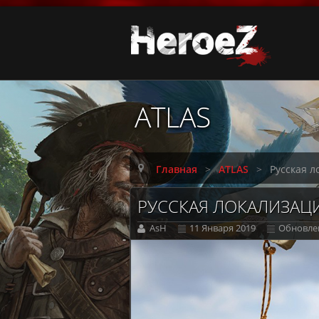
ATLAS
Главная
>
ATLAS
>
Русская л
РУССКАЯ ЛОКАЛИЗАЦИ
AsH
11 Января 2019
Обновлен