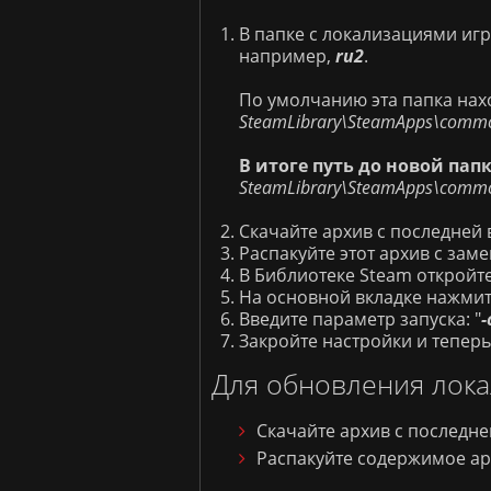
В папке с локализациями иг
например,
ru2
.
По умолчанию эта папка нахо
SteamLibrary\SteamApps\commo
В итоге путь до новой папк
SteamLibrary\SteamApps\commo
Скачайте архив с последней
Распакуйте этот архив с зам
В Библиотеке Steam откройте
На основной вкладке нажмит
Введите параметр запуска: "
-
Закройте настройки и теперь
Для обнов
ления лока
Скачайте архив с последн
Распакуйте содержимое ар