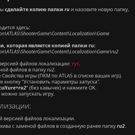
ры
сделайте копию папки
ru
и назовите новую папку,
дится здесь:
n\ATLAS\ShooterGame\Content\Localization\Game
и, которая является копией папки ru:
n\ATLAS\ShooterGame\Content\Localization\Game\ru2
 версией файлов локализации:
тут
.
еной файлов в папку
ru2
.
 Свойства игры (ПКМ по ATLAS в списке ваших игр).
е кнопку "Установить параметры запуска".
culture=ru2
" (без кавычек) и нажмите ОK.
 можно запускать игру.
лизации:
ей версией файлов локализации.
хива с заменой файлов в созданную ранее папку
ru2
.