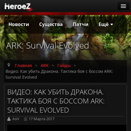
ARK
Новости
Существа
Патчи
Ещё
Новости
Существа
ARK: Survival Evolved
Патчи
Гайды
Главная
>
ARK
>
Гайды
>
Калькулятор приручения
Видео: Как убить Дракона. Тактика боя с боссом ARK:
Survival Evolved
Русская локализация
ВИДЕО: КАК УБИТЬ ДРАКОНА.
Заметки первопроходцев
ТАКТИКА БОЯ С БОССОМ ARK:
Она ждёт
SURVIVAL EVOLVED
Игровые серверы
AsH
17 Марта 2017
ARK: Survival Ascended [PvE]